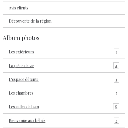
Avis clients
Découverte de la région
Album photos
7
Les extérieurs
4
La pièce de vie
1
L'espace détente
7
Les chambres
8
Les salles de bain
2
Bienvenue aux bébés