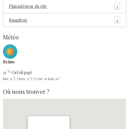
1
Plan intérieur du gîte
1
Buanderie
Météo
Reims
°C
31
Ciel dégagé
Min: 31 °C | Max: 31 °C | Vent: 18 kmh 312°
Où nous trouver ?